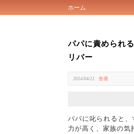
ホーム
パパに責められ
リバー
2024/04/22
告発
パパに叱られると、
力が高く、家族の気