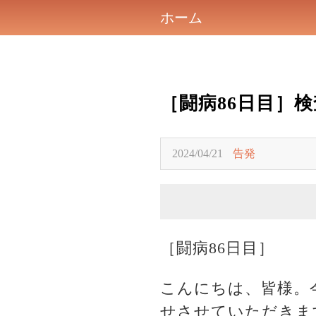
ホーム
［闘病86日目］
2024/04/21
告発
［闘病86日目］
こんにちは、皆様。
せさせていただきま