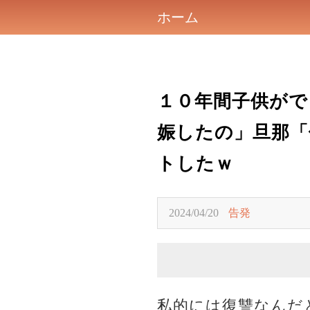
ホーム
１０年間子供がで
娠したの」旦那「
トしたｗ
2024/04/20
告発
私的には復讐なんだ