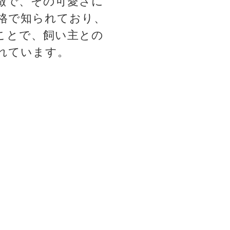
徴で、その可愛さに
格で知られており、
ことで、飼い主との
れています。