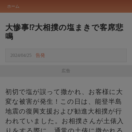
ホーム
大惨事⁉大相撲の塩まきで客席悲
鳴
2024/04/25
告発
広告
初切で塩が誤って撒かれ、お客様に大
変な被害が発生！この日は、能登半島
地震の復興支援および勧進大相撲が行
われていました。お相撲さんが土俵入
りをする際に、通常の土俵に撒かれる