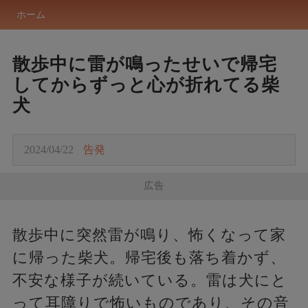
ホーム
散歩中に雷が鳴ったせいで帰宅
してからずっと心が折れてる柴
犬
2024/04/22
告発
広告
散歩中に突然雷が鳴り、怖くなって家
に帰った柴犬。帰宅後も落ち着かず、
不安な様子が続いている。雷は犬にと
って耳障りで怖いものであり、その音