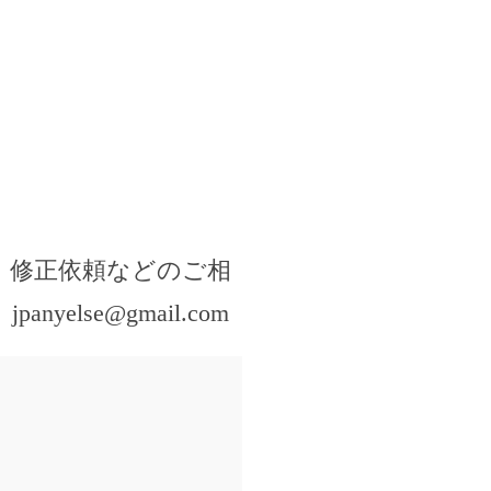
・修正依頼などのご相
。
jpanyelse@gmail.com