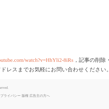
outube.com/watch?v=HhYli2-8iRs
，記事の削除
アドレスまでお気軽にお問い合わせください
served.
プライバシー
版権
広告主の方へ