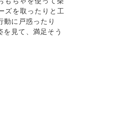
おもちゃを使って柴
ーズを取ったりと工
行動に戸惑ったり
姿を見て、満足そう