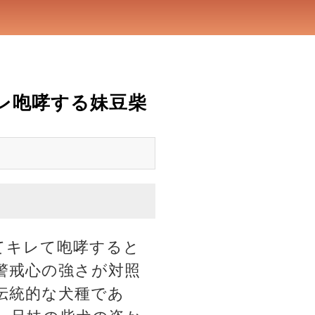
レ咆哮する妹豆柴
てキレて咆哮すると
警戒心の強さが対照
伝統的な犬種であ