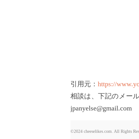
引用元：
https://www.
相談は、下記のメー
jpanyelse@gmail.com
©2024 cheeselikes.com. All Rights Re