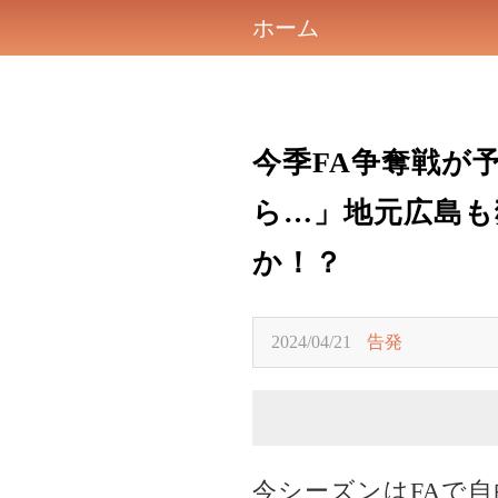
ホーム
今季FA争奪戦が
ら…」地元広島も
か！？
2024/04/21
告発
今シーズンはFAで