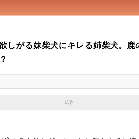
欲しがる妹柴犬にキレる姉柴犬。鹿
？
広告