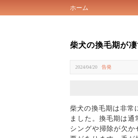
ホーム
柴犬の換毛期が凄
2024/04/20
告発
柴犬の換毛期は非常
ました。換毛期は通
シングや掃除が欠か