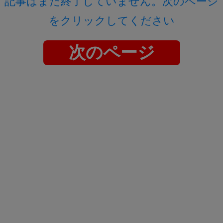
記事はまだ終了していません。次のページ
をクリックしてください
次のページ