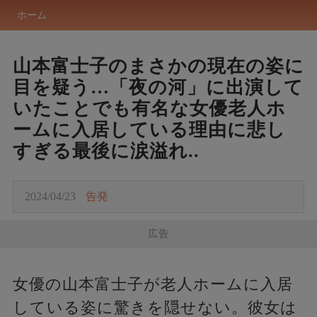
ホーム
山本富士子のまさかの現在の姿に
目を疑う…「夜の河」に出演して
いたことでも有名な女優老人ホ
ームに入居している理由に悲し
すぎる最後に涙溢れ..
2024/04/23
告発
広告
女優の山本富士子が老人ホームに入居
している姿に驚きを隠せない。彼女は