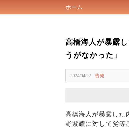
ホーム
高橋海人が暴露し
うがなかった」
2024/04/22
告発
高橋海人が暴露した
野紫耀に対して劣等