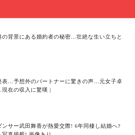
遂の背景にある婚約者の秘密…壮絶な生い立ちと
発表…予想外のパートナーに驚きの声…元女子卓
現在の収入に驚嘆 |
ンサー武田舞香が熱愛交際! 6年同棲し結婚へ?
写真掲載! 画像あり