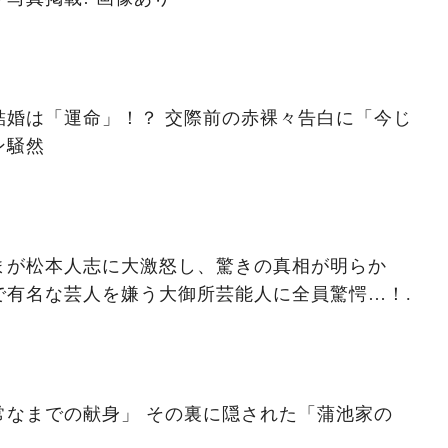
結婚は「運命」！？ 交際前の赤裸々告白に「今じ
ン騒然
まが松本人志に大激怒し、驚きの真相が明らか
で有名な芸人を嫌う大御所芸能人に全員驚愕…！.
 その裏に隠された「蒲池家の