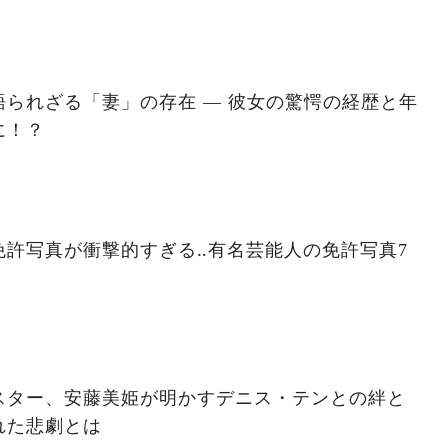
られざる「妻」の存在 ― 彼女の驚愕の経歴と年
に！？
免許写真が衝撃的すぎる‥有名芸能人の免許写真7
スター、安藤美姫が明かすデニス・テンとの絆と
れた悲劇とは