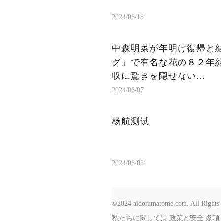
2024/06/18
中森明菜が年明け復帰と結
グ』で有名な花の８２年組
収に驚きを隠せない...
2024/06/07
杨航测试
2024/06/03
©2024 aidorumatome.com. All Rights 
私たちに関しては
政策と安全
条項