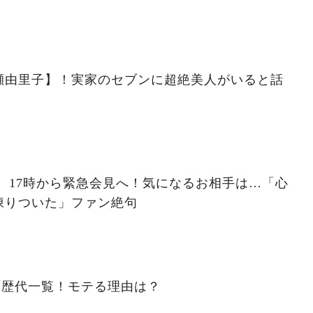
瀬由里子】！実家のセブンに超絶美人がいると話
。17時から緊急会見へ！気になるお相手は…「心
凍りついた」ファン絶句
と歴代一覧！モテる理由は？