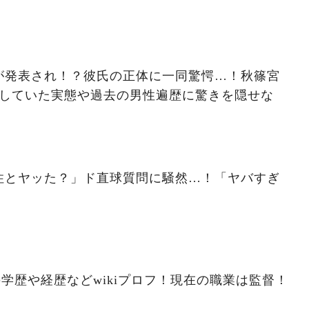
が発表され！？彼氏の正体に一同驚愕…！秋篠宮
縁していた実態や過去の男性遍歴に驚きを隠せな
住とヤッた？」ド直球質問に騒然…！「ヤバすぎ
の学歴や経歴などwikiプロフ！現在の職業は監督！