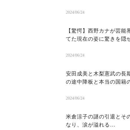
2024/06/24
【驚愕】西野カナが芸能
てた現在の姿に驚きを隠
2024/06/24
安田成美と木梨憲武の長
の途中降板と本当の国籍
2024/06/24
米倉涼子の謎の引退とそ
なり、涙が溢れる…