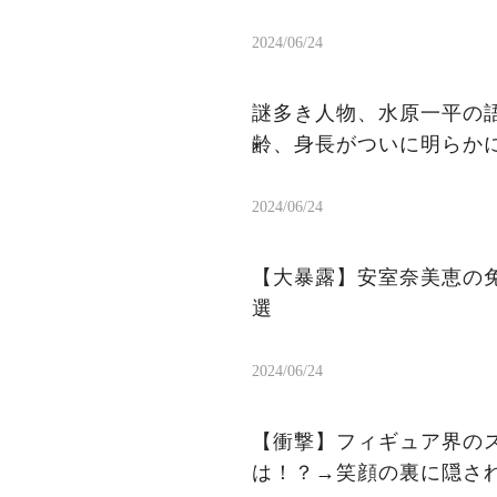
2024/06/24
謎多き人物、水原一平の語
齢、身長がついに明らか
2024/06/24
【大暴露】安室奈美恵の
選
2024/06/24
【衝撃】フィギュア界の
は！？→笑顔の裏に隠さ