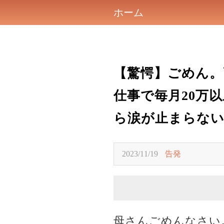
ホーム
【驚愕】ごめん。
仕事で毎月20万
ら涙が止まらな
2023/11/19
告発
母さんごめんなさい